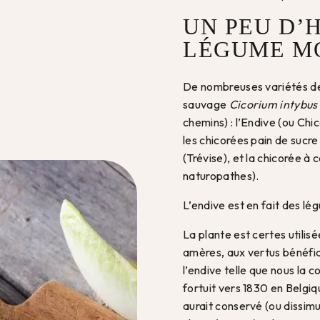
UN PEU D’H
LÉGUME M
De nombreuses variétés de
sauvage
Cicorium intybus
chemins) : l’Endive (ou Chi
les chicorées pain de sucre
(Trévise), et la chicorée 
naturopathes).
L’endive est en fait des lé
La plante est certes utilis
amères, aux vertus bénéfiq
l’endive telle que nous la 
fortuit vers 1830 en Belgiq
aurait conservé (ou dissimu