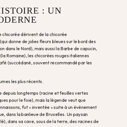
ISTOIRE : UN
ODERNE
 chicorée dérivent de la chicorée
(qui donne de jolies fleurs bleues sur le bord des
con dans le Nord), mais aussi la Barbe de capucin,
 (la Romaine), les chicorées rouges italiennes
à café (succédané, souvent recommandé par les
gumes les plus récents.
ée depuis longtemps (racine et feuilles vertes
ues pour le foie), mais la légende veut que
connaissons, fut « inventée » suite à un événement
ue, dans la banlieue de Bruxelles. Un paysan
lé), dans sa cave, sous de la terre, des racines de