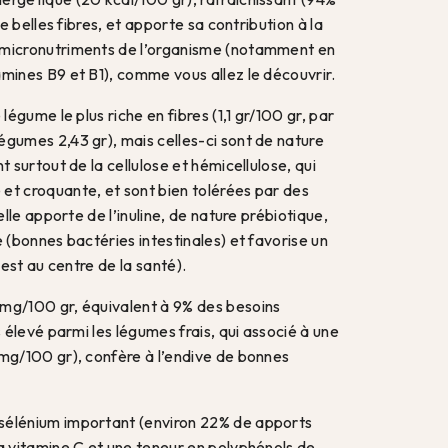
de belles fibres, et apporte sa contribution à la
 micronutriments de l’organisme (notamment en
amines B9 et B1), comme vous allez le découvrir.
 légume le plus riche en fibres (1,1 gr/100 gr, par
égumes 2,43 gr), mais celles-ci sont de nature
t surtout de la cellulose et hémicellulose, qui
et croquante, et sont bien tolérées par des
 elle apporte de l’inuline, de nature prébiotique,
e (bonnes bactéries intestinales) et favorise un
i est au centre de la santé).
mg/100 gr, équivalent à 9% des besoins
s élevé parmi les légumes frais, qui associé à une
 mg/100 gr), confère à l’endive de bonnes
sélénium important (environ 22% de apports
la vitamine C et une teneur en polyphénols de