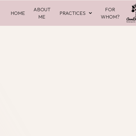
Cookies management panel
ABOUT
FOR
HOME
PRACTICES
ME
WHOM?