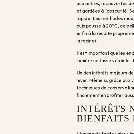
aux autres, recouvertes de 
et gardées à l’obscurité. S
rapide. Les méthodes mode
puis pousse à 20°C, de bel
enfin à la récolte propreme
la racine).
Il est important que les end
lumière ne fasse verdir les
Un des intérêts majeurs de 
hiver. Même si, grâce aux v
techniques de conservatio
finalement en profiter auss
INTÉRÊTS 
BIENFAITS
Légume de faible valeur én