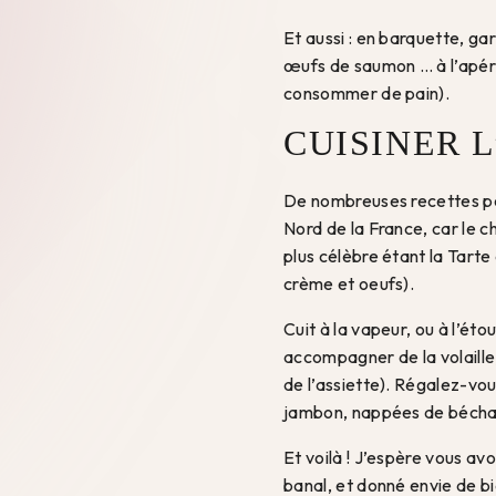
Et aussi : en barquette, g
œufs de saumon … à l’apérit
consommer de pain).
CUISINER 
De nombreuses recettes peu
Nord de la France, car le c
plus célèbre étant la Tarte
crème et oeufs).
Cuit à la vapeur, ou à l’éto
accompagner de la volaille,
de l’assiette). Régalez-vou
jambon, nappées de bécha
Et voilà ! J’espère vous av
banal, et donné envie de bie