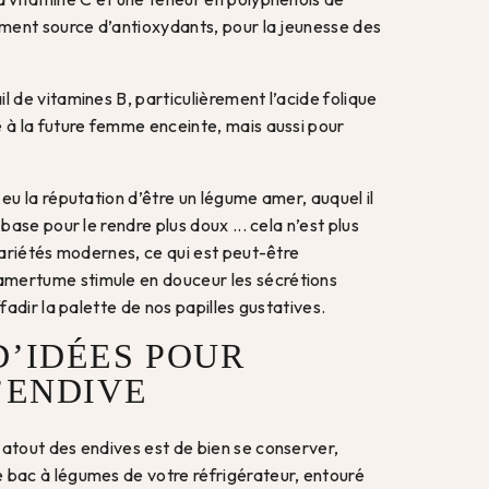
liment source d’antioxydants, pour la jeunesse des
l de vitamines B, particulièrement l’acide folique
e à la future femme enceinte, mais aussi pour
 eu la réputation d’être un légume amer, auquel il
 base pour le rendre plus doux ... cela n’est plus
 variétés modernes, ce qui est peut-être
mertume stimule en douceur les sécrétions
ffadir la palette de nos papilles gustatives.
D’IDÉES POUR
L’ENDIVE
 atout des endives est de bien se conserver,
 bac à légumes de votre réfrigérateur, entouré