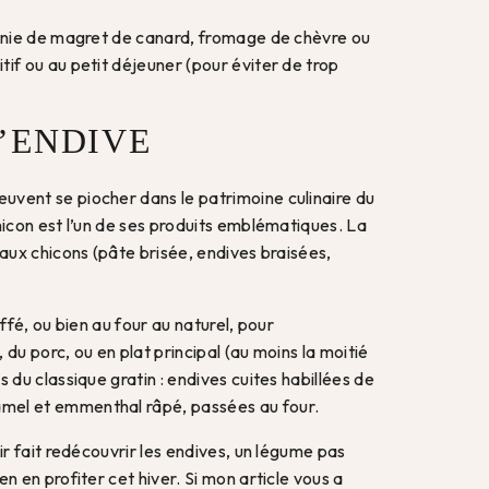
arnie de magret de canard, fromage de chèvre ou
if ou au petit déjeuner (pour éviter de trop
L’ENDIVE
vent se piocher dans le patrimoine culinaire du
hicon est l’un de ses produits emblématiques. La
 aux chicons (pâte brisée, endives braisées,
uffé, ou bien au four au naturel, pour
 du porc, ou en plat principal (au moins la moitié
s du classique gratin : endives cuites habillées de
mel et emmenthal râpé, passées au four.
oir fait redécouvrir les endives, un légume pas
n en profiter cet hiver. Si mon article vous a