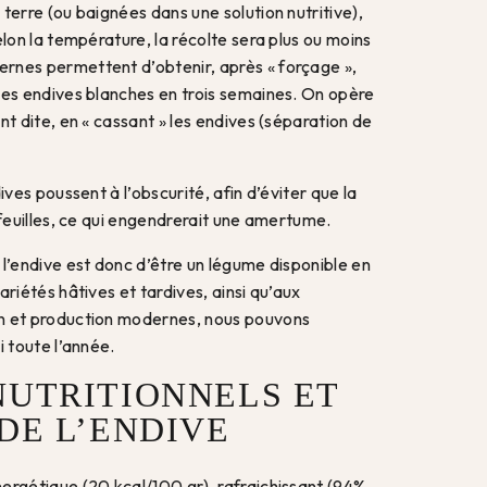
terre (ou baignées dans une solution nutritive),
elon la température, la récolte sera plus ou moins
rnes permettent d’obtenir, après « forçage »,
les endives blanches en trois semaines. On opère
nt dite, en « cassant » les endives (séparation de
ives poussent à l’obscurité, afin d’éviter que la
 feuilles, ce qui engendrerait une amertume.
l’endive est donc d’être un légume disponible en
ariétés hâtives et tardives, ainsi qu’aux
n et production modernes, nous pouvons
i toute l’année.
NUTRITIONNELS ET
 DE L’ENDIVE
ergétique (20 kcal/100 gr), rafraichissant (94%