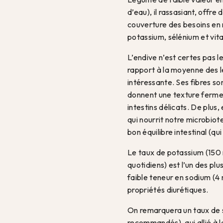
d’eau), il rassasiant, offre 
couverture des besoins en
potassium, sélénium et vit
L’endive n’est certes pas le
rapport à la moyenne des l
intéressante. Ses fibres son
donnent une texture ferme 
intestins délicats. De plus,
qui nourrit notre microbiot
bon équilibre intestinal (qu
Le taux de potassium (150 
quotidiens) est l’un des plu
faible teneur en sodium (4
propriétés diurétiques.
On remarquera un taux de 
recommandés), qui allié à 