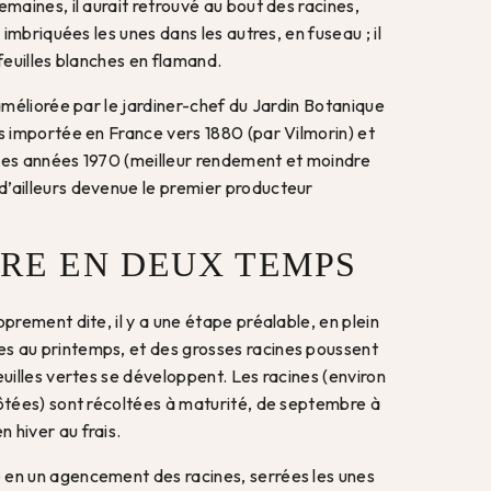
emaines, il aurait retrouvé au bout des racines,
, imbriquées les unes dans les autres, en fuseau ; il
 feuilles blanches en flamand.
 améliorée par le jardiner-chef du Jardin Botanique
is importée en France vers 1880 (par Vilmorin) et
les années 1970 (meilleur rendement et moindre
’ailleurs devenue le premier producteur
RE EN DEUX TEMPS
oprement dite, il y a une étape préalable, en plein
s au printemps, et des grosses racines poussent
euilles vertes se développent. Les racines (environ
 ôtées) sont récoltées à maturité, de septembre à
 hiver au frais.
 en un agencement des racines, serrées les unes