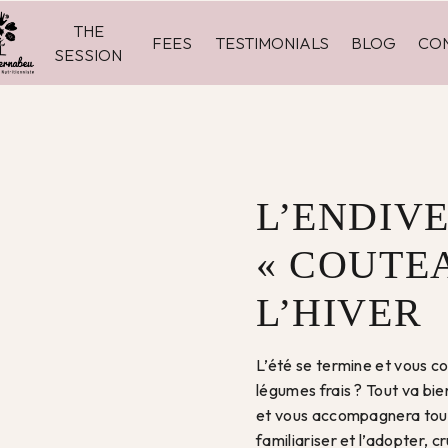
THE
FEES
TESTIMONIALS
BLOG
CO
SESSION
L’ENDIV
« COUTEA
L’HIVER
L’été se termine et vous c
légumes frais ? Tout va bien
et vous accompagnera tout l
familiariser et l’adopter, c