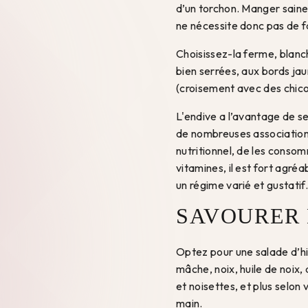
d’un torchon. Manger saine
ne nécessite donc pas de fa
Choisissez-la ferme, blanch
bien serrées, aux bords jau
(croisement avec des chicor
L'endive a l’avantage de se
de nombreuses associations
nutritionnel, de les conso
vitamines, il est fort agréa
un régime varié et gustatif.
SAVOURER 
Optez pour une salade d’hi
mâche, noix, huile de noix
et noisettes, et plus selon 
main.